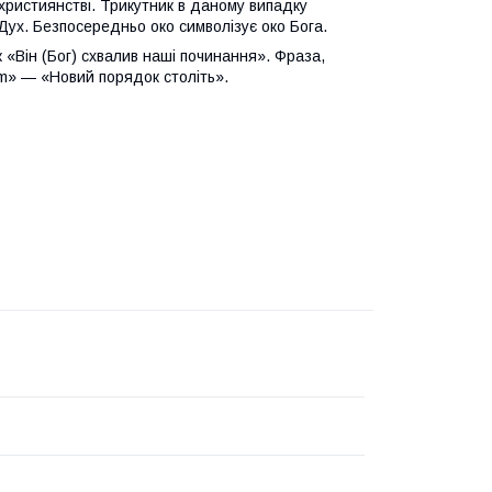
християнстві. Трикутник в даному випадку
 Дух. Безпосередньо око символізує око Бога.
 «Він (Бог) схвалив наші починання». Фраза,
um» — «Новий порядок століть».