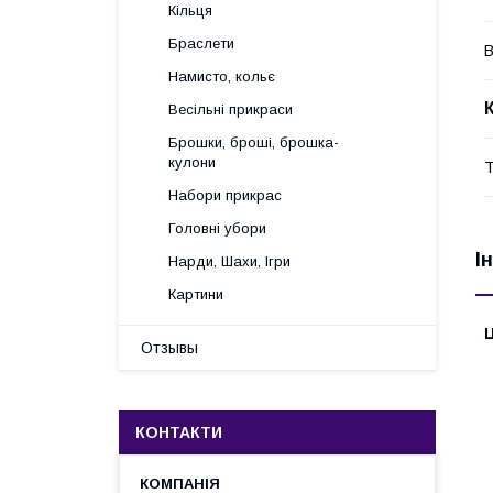
Кільця
Браслети
В
Намисто, кольє
Весільні прикраси
Брошки, броші, брошка-
кулони
Т
Набори прикрас
Головні убори
І
Нарди, Шахи, Ігри
Картини
Ц
Отзывы
КОНТАКТИ