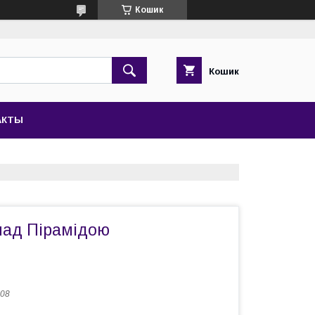
Кошик
Кошик
АКТЫ
над Пірамідою
08