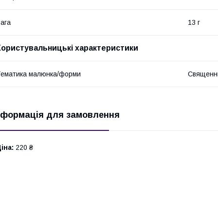
ага
13 г
Користувальницькі характеристики
ематика малюнка/форми
Священн
нформація для замовлення
іна:
220 ₴