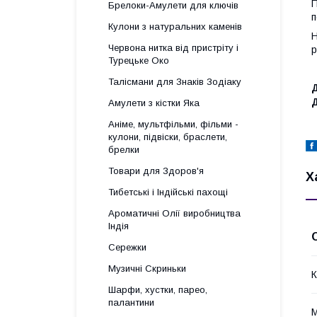
П
Брелоки-Амулети для ключів
п
Кулони з натуральних каменів
Н
Червона нитка від пристріту і
р
Турецьке Око
Талісмани для Знаків Зодіаку
Д
Амулети з кістки Яка
Аніме, мультфільми, фільми -
кулони, підвіски, браслети,
брелки
Товари для Здоров'я
Х
Тибетські і Індійські пахощі
Ароматичні Олії виробництва
Індія
Сережки
Музичні Скриньки
К
Шарфи, хустки, парео,
палантини
М