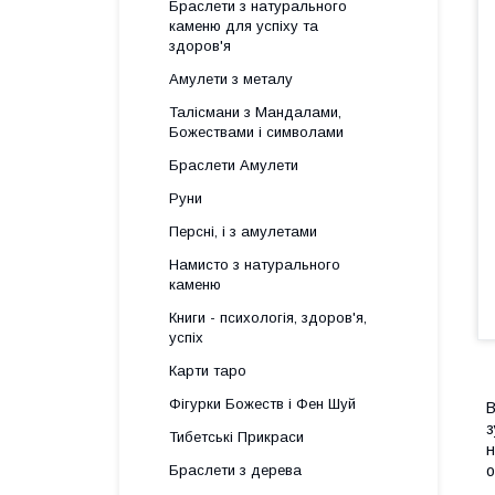
Браслети з натурального
каменю для успіху та
здоров'я
Амулети з металу
Талісмани з Мандалами,
Божествами і символами
Браслети Амулети
Руни
Персні, і з амулетами
Намисто з натурального
каменю
Книги - психологія, здоров'я,
успіх
Карти таро
Фігурки Божеств і Фен Шуй
В
з
Тибетські Прикраси
н
Браслети з дерева
о