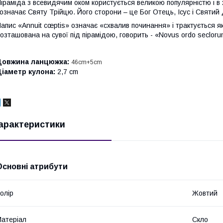
іраміда з всевидячим оком користується великою популярністю і в 
означає Святу Трійцю. Його сторони – це Бог Отець, Ісус і Святий
апис «Annuit cœptis» означає «схвалив починання» і трактується як
озташована на сувої під пірамідою, говорить - «Novus ordo seclor
Довжина ланцюжка:
46cm+5cm
іаметр кулона:
2,7 cm
арактеристики
Основні атрибути
олір
Жовтий
атеріал
Скло