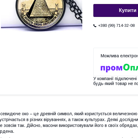
Купити
+380 (99) 714-32-08
У компанії підключені
будь-який товар не п
севидюче око – це древній символ, який користується величезною 
устрічається в різних віруваннях, а також культурах. Деякі дослід
е зовсім так. Дійсно, масони використовували його в своїх обрядах
рдена.