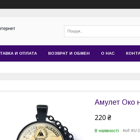
нтернет
ТАВКА И ОПЛАТА
ВОЗВРАТ И ОБМЕН
О НАС
КОНТ
Амулет Око 
220 ₴
В наявності
Код:
KU-1